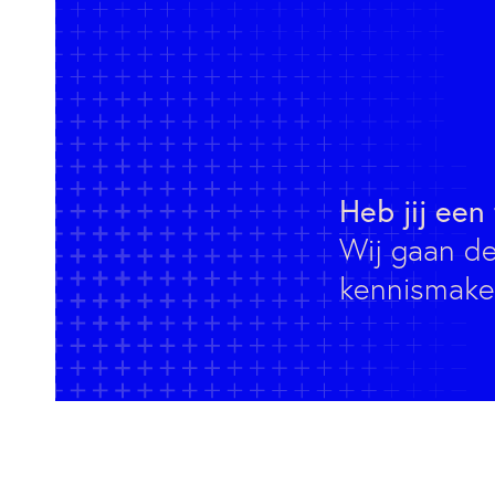
Heb jij een
Wij gaan d
kennismake