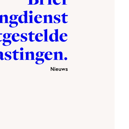
ingdienst
itgestelde
astingen.
Nieuws