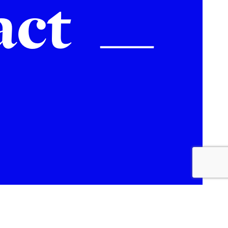
act
Bel ons.