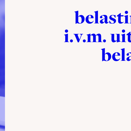
belast
i.v.m. u
bel